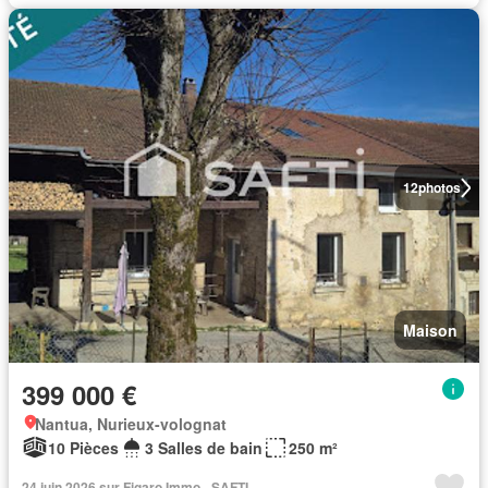
12
photos
Maison
399 000 €
Nantua, Nurieux-volognat
10 Pièces
3 Salles de bain
250 m²
24 juin 2026 sur Figaro Immo - SAFTI