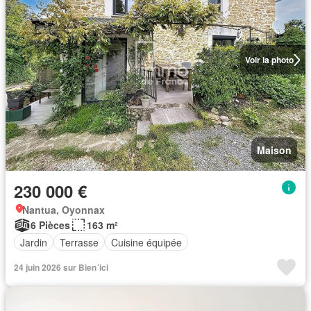
Voir la photo
Maison
230 000 €
Nantua, Oyonnax
6 Pièces
163 m²
Jardin
Terrasse
Cuisine équipée
24 juin 2026 sur Bien´ici