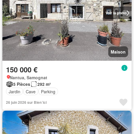
Voir la photo
Maison
150 000 €
Nantua, Samognat
5 Pièces
292 m²
Jardin
Cave
Parking
26 juin 2026 sur Bien´ici