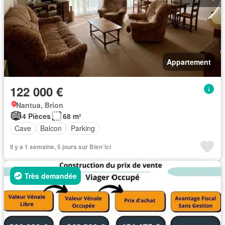
Appartement
122 000 €
Nantua, Brion
4 Pièces
68 m²
Cave
Balcon
Parking
Il y a 1 semaine, 5 jours sur Bien´ici
Très demandée