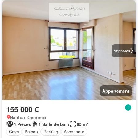
12
photos
Appartement
155 000 €
Nantua, Oyonnax
4 Pièces
1 Salle de bain
85 m²
Cave
Balcon
Parking
Ascenseur