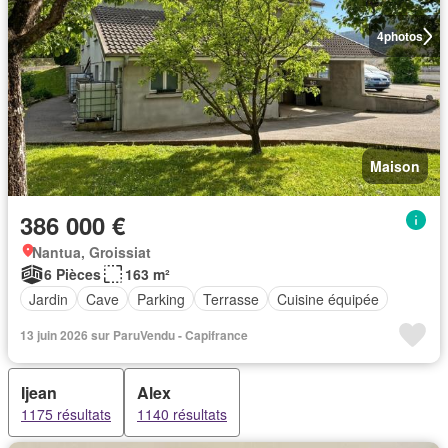
4
photos
Maison
386 000 €
Nantua, Groissiat
6 Pièces
163 m²
Jardin
Cave
Parking
Terrasse
Cuisine équipée
13 juin 2026 sur ParuVendu - Capifrance
Ijean
Alex
1175 résultats
1140 résultats