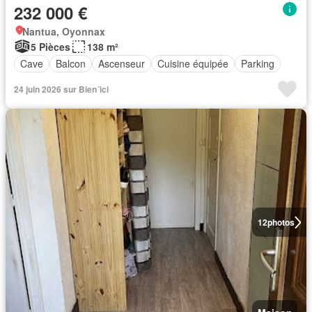
232 000 €
Nantua, Oyonnax
5 Pièces
138 m²
Cave
Balcon
Ascenseur
Cuisine équipée
Parking
24 juin 2026 sur Bien´ici
12
photos