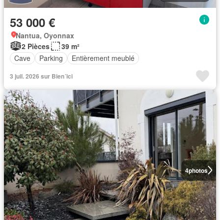
53 000 €
Nantua, Oyonnax
2 Pièces
39 m²
Cave
Parking
Entièrement meublé
3 juil. 2026 sur Bien´ici
4
photos