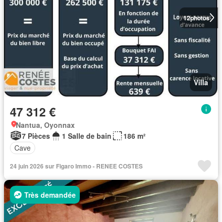
12
photos
Villa
47 312 €
Nantua, Oyonnax
7 Pièces
1 Salle de bain
186 m²
Cave
24 juin 2026 sur Figaro Immo - RENEE COSTES
Très demandée