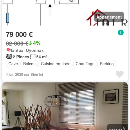
Appartement
79 000 €
82 000 €
4%
Nantua, Oyonnax
2 Pièces
54 m²
Cave
Balcon
Cuisine équipée
Chauffage
Parking
4 juil. 2026 sur Bien´ici
9
photos