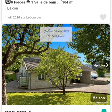
6 Pièces
1 Salle de bain
164 m²
Balcon
1 juil. 2026 sur Leboncoin
4
photos
Maison