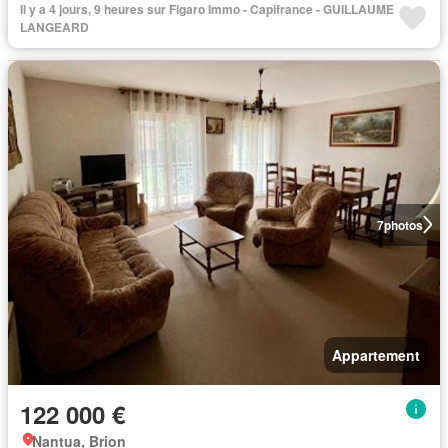
Il y a 4 jours, 9 heures sur Figaro Immo - Capifrance - GUILLAUME
LANGEARD
7
photos
Appartement
122 000 €
Nantua, Brion