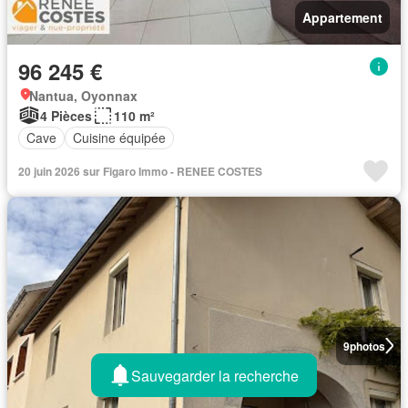
Appartement
96 245 €
Nantua, Oyonnax
4 Pièces
110 m²
Cave
Cuisine équipée
20 juin 2026 sur Figaro Immo - RENEE COSTES
9
photos
Sauvegarder la recherche