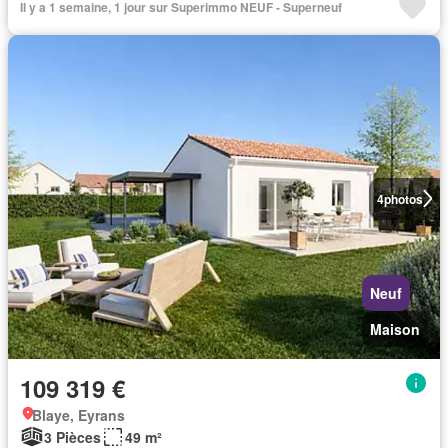
Il y a 1 semaine, 1 jour sur Superimmo NEUF - Superneuf
4
photos
Neuf
Maison
109 319 €
Blaye, Eyrans
3 Pièces
49 m²