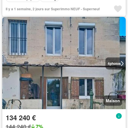
Il y a 1 semaine, 2 jours sur Superimmo NEUF - Superneuf
4
photos
Maison
134 240 €
144 240 €
7%