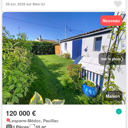
28 avr. 2026 sur Bien´ici
Nouveau
Voir la photo
Maison
120 000 €
Lesparre-Médoc, Pauillac
3 Pièces
55 m²