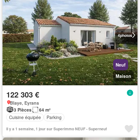
4
photos
Neuf
Maison
122 303 €
Blaye, Eyrans
3 Pièces
64 m²
Cuisine équipée
Parking
Il y a 1 semaine, 1 jour sur Superimmo NEUF - Superneuf