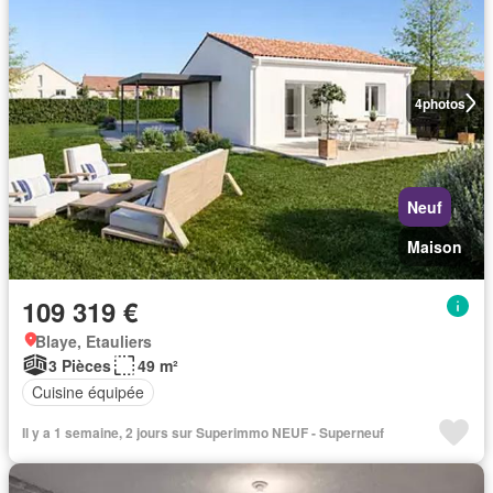
4
photos
Neuf
Maison
109 319 €
Blaye, Etauliers
3 Pièces
49 m²
Cuisine équipée
Il y a 1 semaine, 2 jours sur Superimmo NEUF - Superneuf