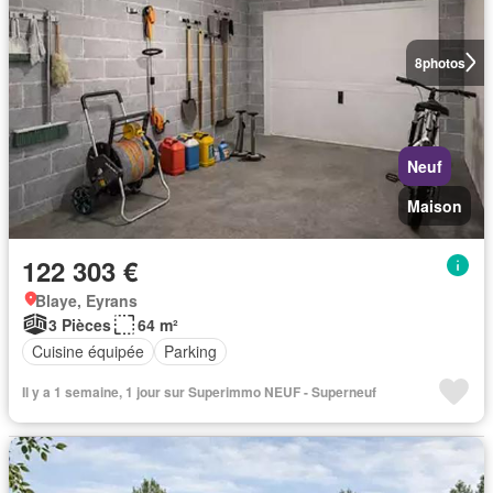
8
photos
Neuf
Maison
122 303 €
Blaye, Eyrans
3 Pièces
64 m²
Cuisine équipée
Parking
Il y a 1 semaine, 1 jour sur Superimmo NEUF - Superneuf