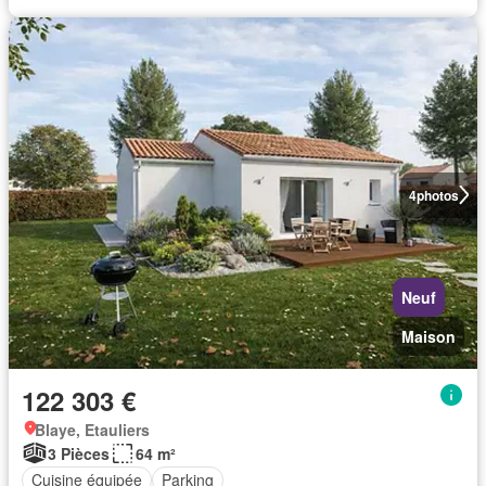
4
photos
Neuf
Maison
122 303 €
Blaye, Etauliers
3 Pièces
64 m²
Cuisine équipée
Parking