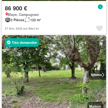
86 900 €
Blaye, Campugnan
3 Pièces
122 m²
27 févr. 2026 sur Bien´ici
Très demandée
4
photos
Maison