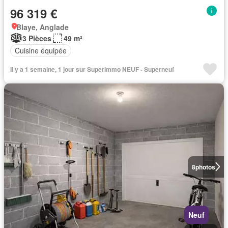
96 319 €
Blaye, Anglade
3 Pièces
49 m²
Cuisine équipée
Il y a 1 semaine, 1 jour sur Superimmo NEUF - Superneuf
8
photos
Neuf