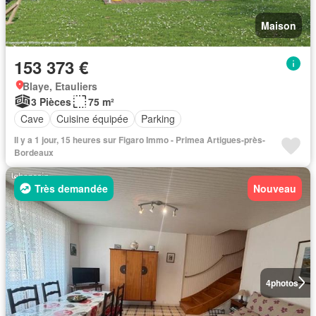
Maison
153 373 €
Blaye, Etauliers
3 Pièces
75 m²
Cave
Cuisine équipée
Parking
Il y a 1 jour, 15 heures sur Figaro Immo - Primea Artigues-près-
Bordeaux
Très demandée
Nouveau
4
photos