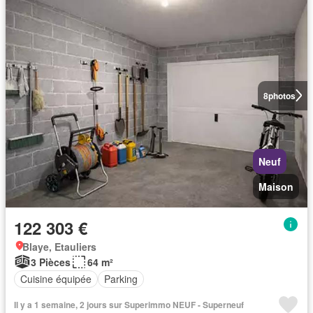
8
photos
Neuf
Maison
122 303 €
Blaye, Etauliers
3 Pièces
64 m²
Cuisine équipée
Parking
Il y a 1 semaine, 2 jours sur Superimmo NEUF - Superneuf