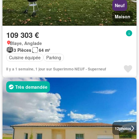
Neuf
Maison
109 303 €
Blaye, Anglade
3 Pièces
64 m²
Cuisine équipée
Parking
Il y a 1 semaine, 1 jour sur Superimmo NEUF - Superneuf
Très demandée
12
photos