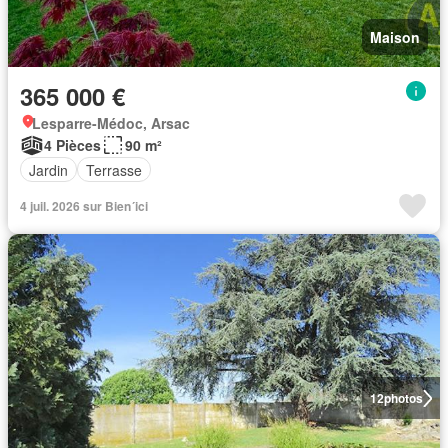
Maison
365 000 €
Lesparre-Médoc, Arsac
4 Pièces
90 m²
Jardin
Terrasse
4 juil. 2026 sur Bien´ici
12
photos