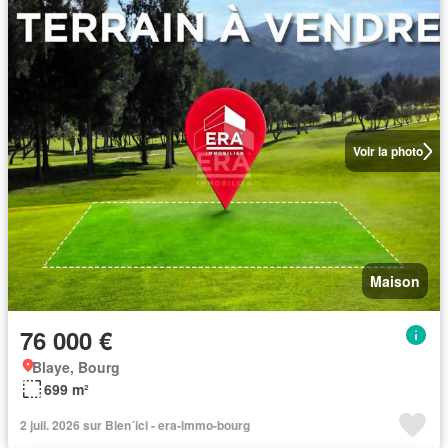
Voir la photo
Maison
76 000 €
Blaye, Bourg
699 m²
2 juil. 2026 sur Bien´ici - era-immo-bourg