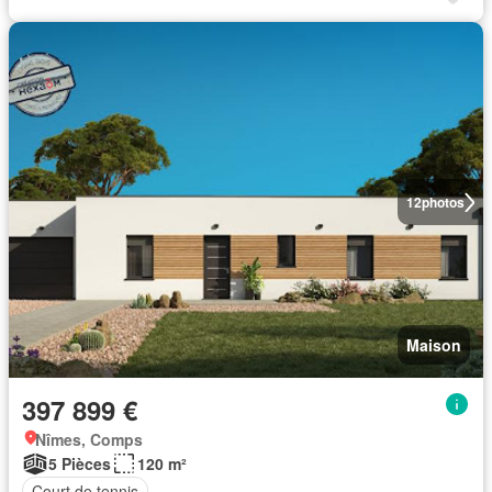
12
photos
Maison
397 899 €
Nîmes, Comps
5 Pièces
120 m²
Court de tennis