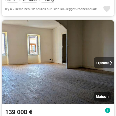
Il y a 2 semaines, 12 heures sur Bien´ici - leggett-rochechouart
11
photos
Maison
139 000 €