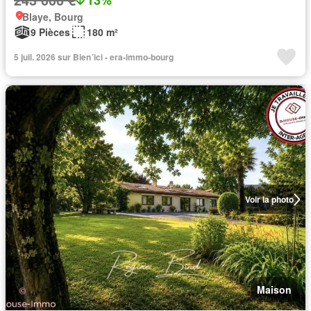
Blaye, Bourg
9 Pièces
180 m²
5 juil. 2026 sur Bien´ici - era-immo-bourg
Voir la photo
Maison