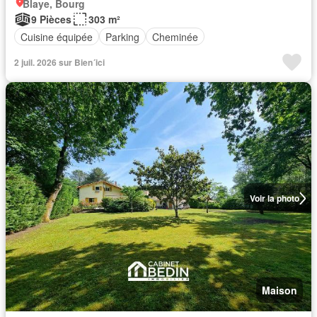
Blaye, Bourg
9 Pièces
303 m²
Cuisine équipée
Parking
Cheminée
2 juil. 2026 sur Bien´ici
Voir la photo
Maison