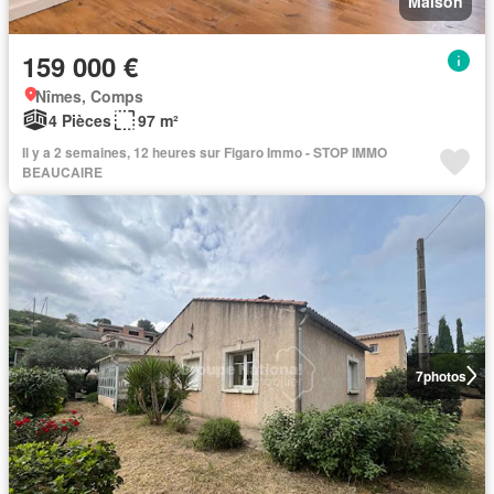
Maison
159 000 €
Nîmes, Comps
4 Pièces
97 m²
Il y a 2 semaines, 12 heures sur Figaro Immo - STOP IMMO
BEAUCAIRE
7
photos