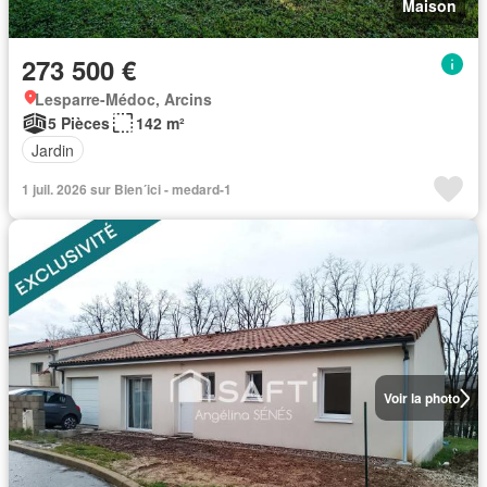
Maison
273 500 €
Lesparre-Médoc, Arcins
5 Pièces
142 m²
Jardin
1 juil. 2026 sur Bien´ici - medard-1
Voir la photo