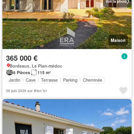
Voir la photo
Maison
365 000 €
Bordeaux, Le Pian-médoc
6 Pièces
115 m²
Jardin
Cave
Terrasse
Parking
Cheminée
26 juin 2026 sur Bien´ici