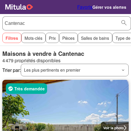
Favoris
Gérer vos alertes
Filtres
Mots-clés
Prix
Pièces
Salles de bains
Type de
Maisons à vendre à Cantenac
4 479 propriétés disponibles
Trier par:
Les plus pertinents en premier
Très demandée
Voir la photo