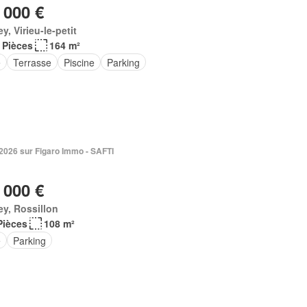
 000 €
ey, Virieu-le-petit
 Pièces
164 m²
e
Terrasse
Piscine
Parking
. 2026 sur Figaro Immo - SAFTI
 000 €
ey, Rossillon
Pièces
108 m²
e
Parking