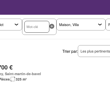
P
Trier par:
Les plus pertinent
700 €
ey, Saint-martin-de-bavel
Pièces
325 m²