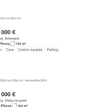
2026 sur Bien´ici
 000 €
ey, Artemare
Pièces
135 m²
in
Cave
Cuisine équipée
Parking
 2026 sur Bien´ici - deniaudléa3600
 000 €
ey, Virieu-le-petit
 Pièces
164 m²