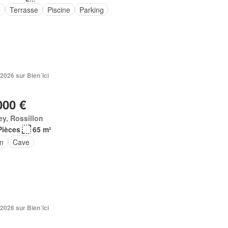
e
Terrasse
Piscine
Parking
 2026 sur Bien´ici
000 €
ey, Rossillon
Pièces
65 m²
in
Cave
 2026 sur Bien´ici