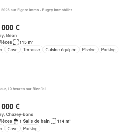
. 2026 sur Figaro Immo - Bugey Immobilier
 000 €
ey, Béon
Pièces
115 m²
in
Cave
Terrasse
Cuisine équipée
Piscine
Parking
 jour, 10 heures sur Bien´ici
 000 €
ey, Chazey-bons
Pièces
1 Salle de bain
114 m²
in
Cave
Parking