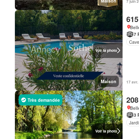
Maison
7 juin
615
Bell
7 
Cav
Voir la photo
Maison
17 avr.
208
Très demandée
Bell
3 
Jard
Voir la photo