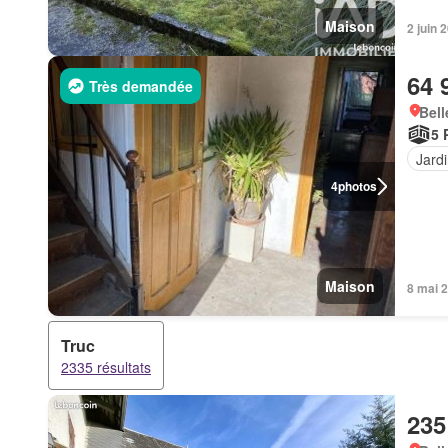
Maison
2 juin 
64 
Très demandée
Bell
5 
Jard
4
photos
Maison
8 mai 
Truc
2335 résultats
235