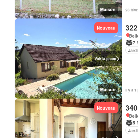
Maison
28 févr
322
Nouveau
Bell
7 
Jard
Voir la photo
Maison
Il y a 1
340
Nouveau
Bell
5 
Jard