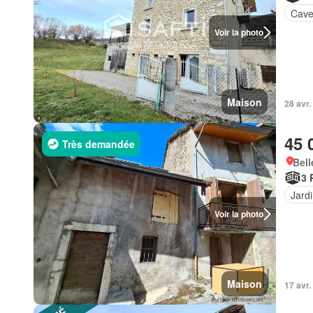
Cav
Voir la photo
Maison
28 avr.
45 
Très demandée
Bell
3 
Jard
Voir la photo
Maison
17 avr.