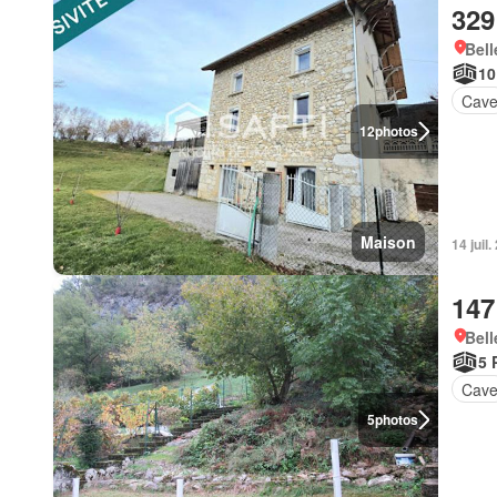
329
Bell
10
Cav
12
photos
Maison
14 juil
147
Bell
5 
Cav
5
photos