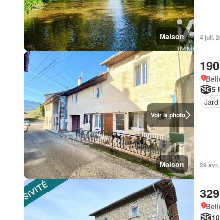
Maison
4 juil. 
190
Bell
5 
Jard
Voir la photo
Maison
29 avr.
329
Bell
10