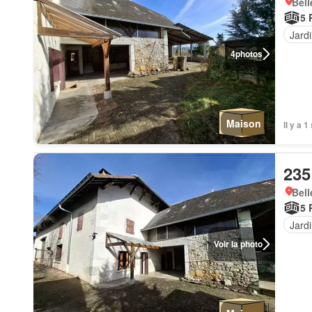
Bell
5 
Jard
4
photos
Maison
Il y a 
235
Bell
5 
Jard
Voir la photo