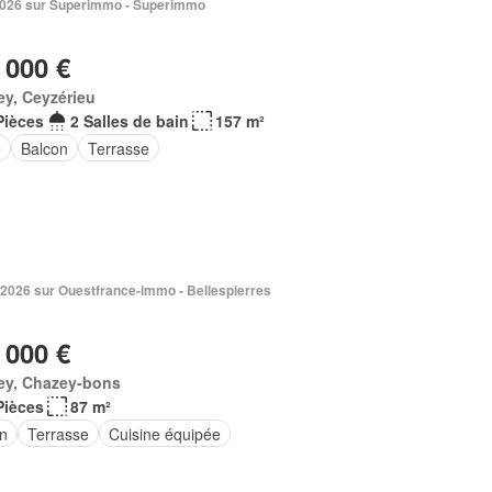
 2026 sur Superimmo - Superimmo
 000 €
ey, Ceyzérieu
Pièces
2 Salles de bain
157 m²
e
Balcon
Terrasse
 2026 sur Ouestfrance-immo - Bellespierres
 000 €
ey, Chazey-bons
Pièces
87 m²
in
Terrasse
Cuisine équipée