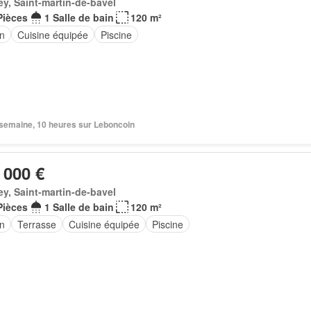
ey, Saint-martin-de-bavel
Pièces
1 Salle de bain
120 m²
in
Cuisine équipée
Piscine
1 semaine, 10 heures sur Leboncoin
 000 €
ey, Saint-martin-de-bavel
Pièces
1 Salle de bain
120 m²
in
Terrasse
Cuisine équipée
Piscine