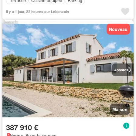
Terrasse
Cuisine équipée
Parking
Il y a 1 jour, 22 heures sur Leboncoin
Nouveau
4
photos
Maison
387 910 €
Nyons, Suze-la-rousse