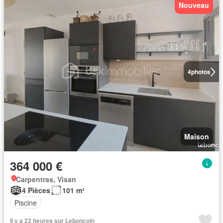
Nouveau
4
photos
Maison
364 000 €
Carpentras, Visan
4 Pièces
101 m²
Piscine
Il y a 22 heures sur Leboncoin