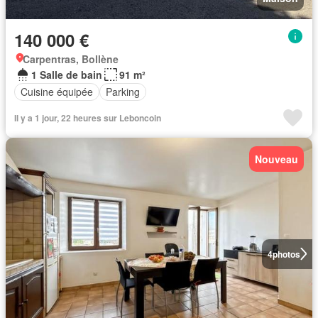
140 000 €
Carpentras, Bollène
1 Salle de bain
91 m²
Cuisine équipée
Parking
Il y a 1 jour, 22 heures sur Leboncoin
Nouveau
4
photos