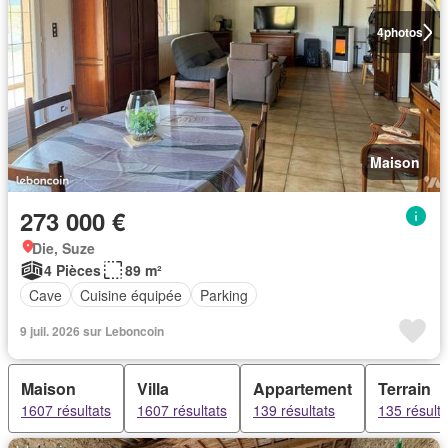
4
photos
Maison
273 000 €
Die, Suze
4 Pièces
89 m²
Cave
Cuisine équipée
Parking
9 juil. 2026 sur Leboncoin
Maison
Villa
Appartement
Terrain
1607 résultats
1607 résultats
139 résultats
135 résulta