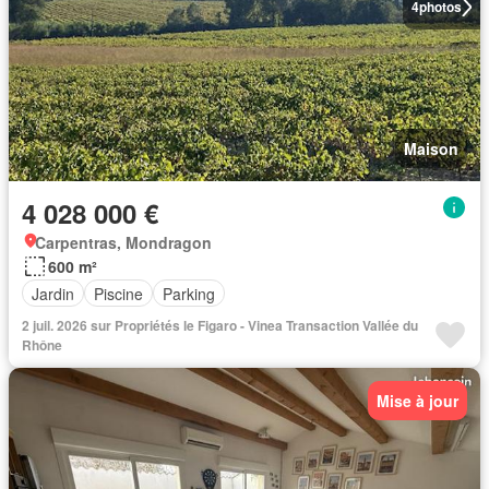
4
photos
Maison
4 028 000 €
Carpentras, Mondragon
600 m²
Jardin
Piscine
Parking
2 juil. 2026 sur Propriétés le Figaro - Vinea Transaction Vallée du
Rhône
Mise à jour