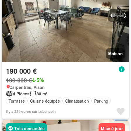
4
photos
Maison
190 000 €
199 000 €
5%
Carpentras, Visan
4 Pièces
80 m²
Terrasse
Cuisine équipée
Climatisation
Parking
Il y a 22 heures sur Leboncoin
Très demandée
Mise à jour