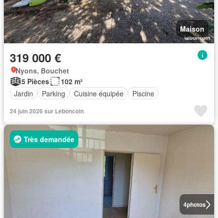
Maison
319 000 €
Nyons, Bouchet
5 Pièces
102 m²
Jardin
Parking
Cuisine équipée
Piscine
24 juin 2026 sur Leboncoin
Très demandée
4
photos