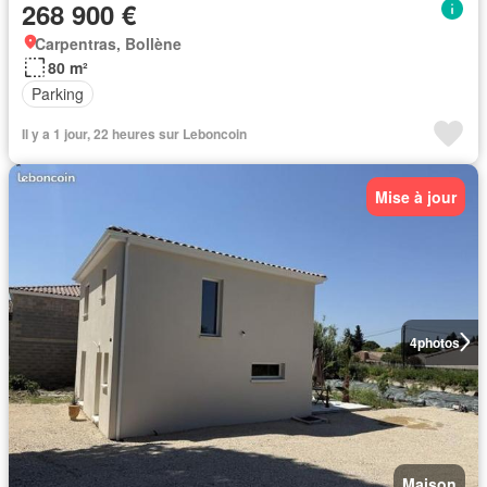
268 900 €
Carpentras, Bollène
80 m²
Parking
Il y a 1 jour, 22 heures sur Leboncoin
Mise à jour
4
photos
Maison