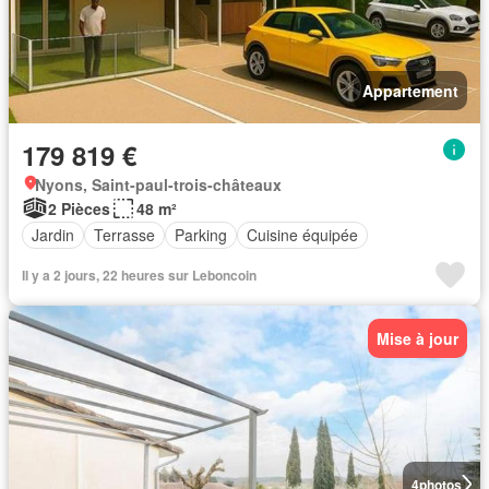
Appartement
179 819 €
Nyons, Saint-paul-trois-châteaux
2 Pièces
48 m²
Jardin
Terrasse
Parking
Cuisine équipée
Il y a 2 jours, 22 heures sur Leboncoin
Mise à jour
4
photos