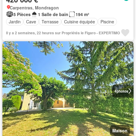
Carpentras, Mondragon
5 Pièces
1 Salle de bain
194 m²
Jardin
Cave
Terrasse
Cuisine équipée
Piscine
Il y a 2 semaines, 22 heures sur Propriétés le Figaro - EXPERTIMO
4
photos
Maison