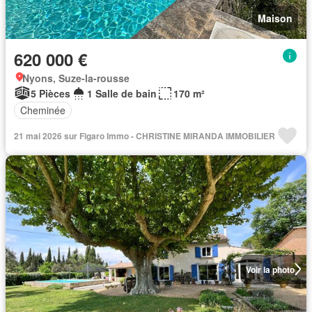
Maison
620 000 €
Nyons, Suze-la-rousse
5 Pièces
1 Salle de bain
170 m²
Cheminée
21 mai 2026 sur Figaro Immo - CHRISTINE MIRANDA IMMOBILIER
Voir la photo