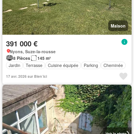
Maison
391 000 €
Nyons, Suze-la-rousse
8 Pièces
145 m²
Jardin
Terrasse
Cuisine équipée
Parking
Cheminée
17 avr. 2026 sur Bien´ici
Voir la photo