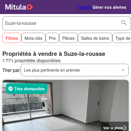
Favoris
Gérer vos alertes
Filtres
Mots-clés
Prix
Pièces
Salles de bains
Type de
Propriétés à vendre à Suze-la-rousse
1 771 propriétés disponibles
Trier par:
Les plus pertinents en premier
Très demandée
Voir la photo