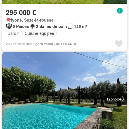
295 000 €
Nyons, Suze-la-rousse
5 Pièces
2 Salles de bain
126 m²
Jardin
Cuisine équipée
20 juin 2026 sur Figaro Immo - IAD FRANCE
12
photos