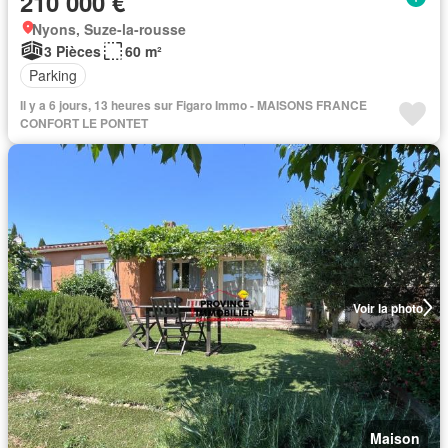
210 000 €
Nyons, Suze-la-rousse
3 Pièces
60 m²
Parking
Il y a 6 jours, 13 heures sur Figaro Immo - MAISONS FRANCE
CONFORT LE PONTET
Voir la photo
Maison