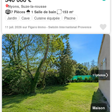
Nyons, Suze-la-rousse
7 Pièces
1 Salle de bain
153 m²
Jardin
Cave
Cuisine équipée
Piscine
11 juil. 2026 sur Figaro Immo - Swixim International Provence
11
photos
Maison