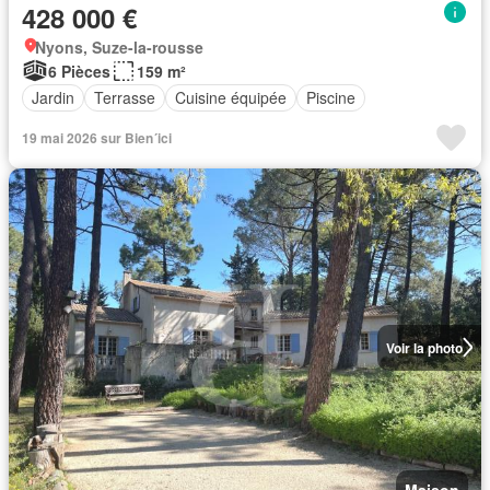
428 000 €
Nyons, Suze-la-rousse
6 Pièces
159 m²
Jardin
Terrasse
Cuisine équipée
Piscine
19 mai 2026 sur Bien´ici
Voir la photo
Maison