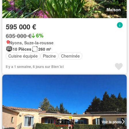
Maison
595 000 €
635 000 €
6%
Nyons, Suze-la-rousse
10 Pièces
260 m²
Cuisine équipée
Piscine
Cheminée
Il y a 1 semaine, 6 jours sur Bien´ici
Voir la photo