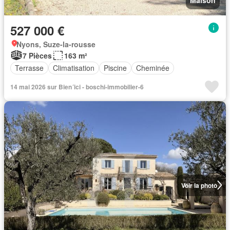
527 000 €
Nyons, Suze-la-rousse
7 Pièces
163 m²
Terrasse
Climatisation
Piscine
Cheminée
14 mai 2026 sur Bien´ici - boschi-immobilier-6
Voir la photo