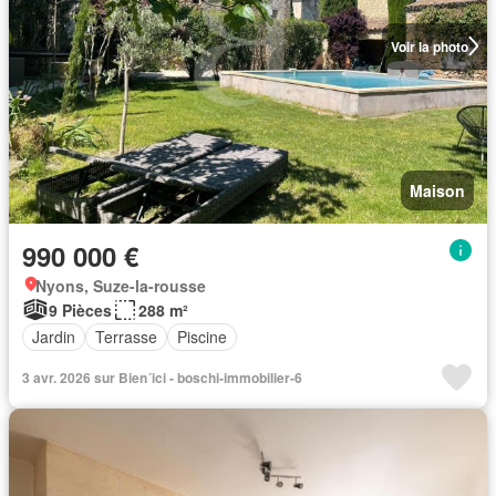
Voir la photo
Maison
990 000 €
Nyons, Suze-la-rousse
9 Pièces
288 m²
Jardin
Terrasse
Piscine
3 avr. 2026 sur Bien´ici - boschi-immobilier-6