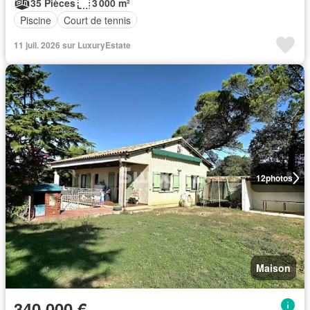
35 Pièces
3 000 m²
Piscine
Court de tennis
11 juil. 2026 sur LuxuryEstate
12
photos
Maison
340 000 €