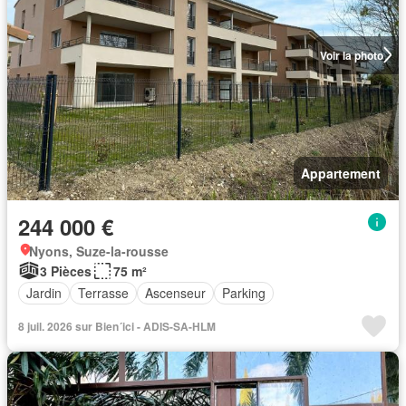
Voir la photo
Appartement
244 000 €
Nyons, Suze-la-rousse
3 Pièces
75 m²
Jardin
Terrasse
Ascenseur
Parking
8 juil. 2026 sur Bien´ici - ADIS-SA-HLM