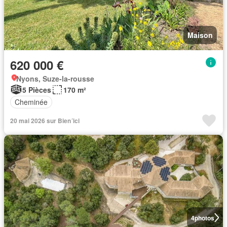
Maison
620 000 €
Nyons, Suze-la-rousse
5 Pièces
170 m²
Cheminée
20 mai 2026 sur Bien´ici
4
photos