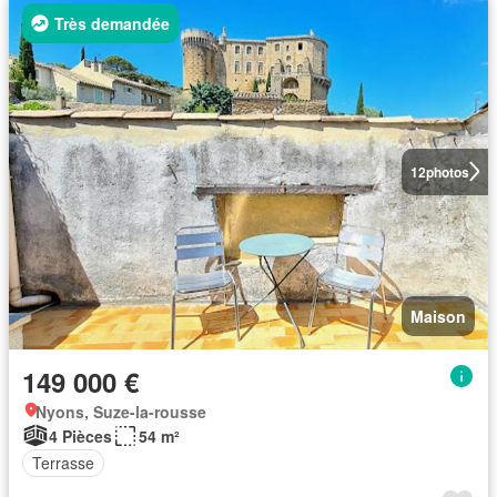
Très demandée
12
photos
Maison
149 000 €
Nyons, Suze-la-rousse
4 Pièces
54 m²
Terrasse