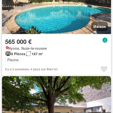
Maison
565 000 €
Nyons, Suze-la-rousse
8 Pièces
187 m²
Piscine
Il y a 2 semaines, 4 jours sur Bien´ici