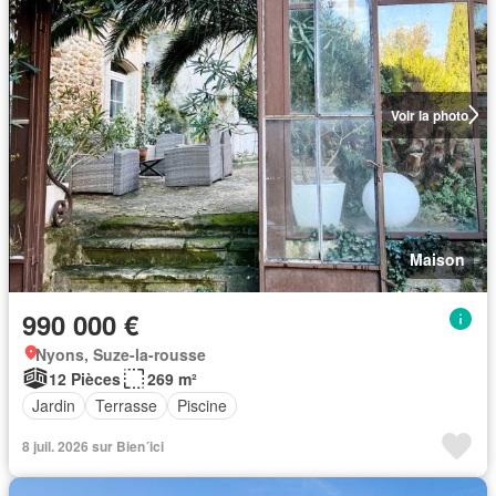
Voir la photo
Maison
990 000 €
Nyons, Suze-la-rousse
12 Pièces
269 m²
Jardin
Terrasse
Piscine
8 juil. 2026 sur Bien´ici