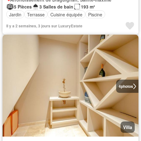
5 Pièces
3 Salles de bain
193 m²
Jardin
Terrasse
Cuisine équipée
Piscine
Il y a 2 semaines, 3 jours sur LuxuryEstate
4
photos
Villa