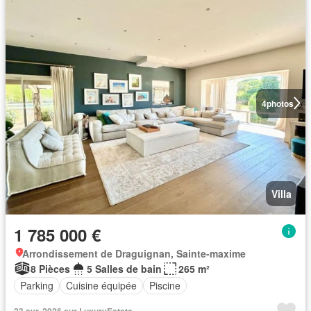
4
photos
Villa
1 785 000 €
Arrondissement de Draguignan, Sainte-maxime
8 Pièces
5 Salles de bain
265 m²
Parking
Cuisine équipée
Piscine
23 avr. 2026 sur LuxuryEstate