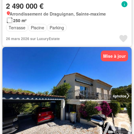
2 490 000 €
Arrondissement de Draguignan, Sainte-maxime
250 m²
Terrasse
Piscine
Parking
26 mars 2026 sur LuxuryEstate
Mise à jour
4
photos