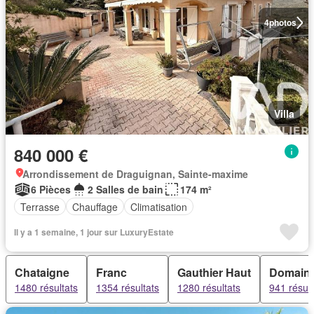
4
photos
Villa
840 000 €
Arrondissement de Draguignan, Sainte-maxime
6 Pièces
2 Salles de bain
174 m²
Terrasse
Chauffage
Climatisation
Il y a 1 semaine, 1 jour sur LuxuryEstate
Chataigne
Franc
Gauthier Haut
Domaine
1480 résultats
1354 résultats
1280 résultats
941 résult