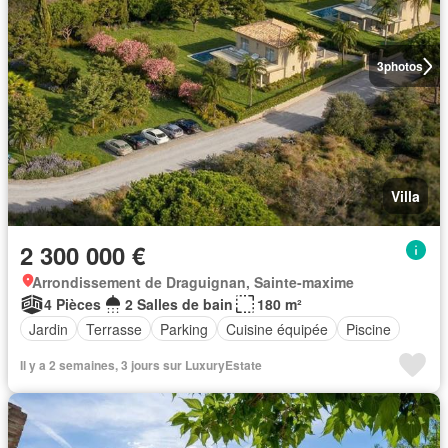
3
photos
Villa
2 300 000 €
Arrondissement de Draguignan, Sainte-maxime
4 Pièces
2 Salles de bain
180 m²
Jardin
Terrasse
Parking
Cuisine équipée
Piscine
Il y a 2 semaines, 3 jours sur LuxuryEstate