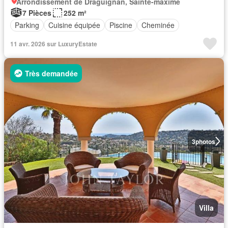
Arrondissement de Draguignan, Sainte-maxime
7 Pièces
252 m²
Parking
Cuisine équipée
Piscine
Cheminée
11 avr. 2026 sur LuxuryEstate
Très demandée
3
photos
Villa