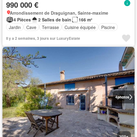
990 000 €
Arrondissement de Draguignan, Sainte-maxime
4 Pièces
2 Salles de bain
166 m²
Jardin
Cave
Terrasse
Cuisine équipée
Piscine
Il y a 2 semaines, 3 jours sur LuxuryEstate
4
photos
Villa