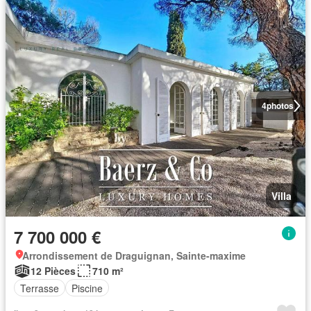
4
photos
Villa
7 700 000 €
Arrondissement de Draguignan, Sainte-maxime
12 Pièces
710 m²
Terrasse
Piscine