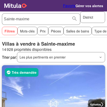
Favoris
Gérer vos alertes
District
Filtres
Mots-clés
Prix
Pièces
Salles de bains
Type de
Villas à vendre à Sainte-maxime
14 928 propriétés disponibles
Trier par:
Les plus pertinents en premier
Très demandée
4
photos