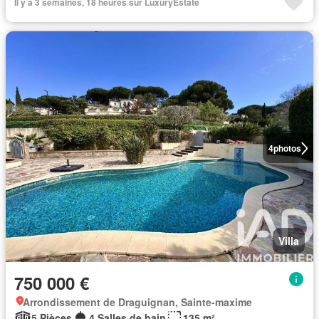
Il y a 3 semaines, 18 heures sur LuxuryEstate
4
photos
Villa
750 000 €
Arrondissement de Draguignan, Sainte-maxime
5 Pièces
4 Salles de bain
135 m²