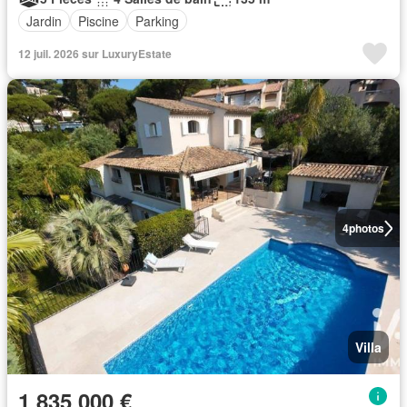
Jardin
Piscine
Parking
12 juil. 2026 sur LuxuryEstate
4
photos
Villa
1 835 000 €