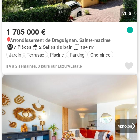
Villa
1 785 000 €
Arrondissement de Draguignan, Sainte-maxime
7 Pièces
2 Salles de bain
184 m²
Jardin
Terrasse
Piscine
Parking
Cheminée
Il y a 2 semaines, 3 jours sur LuxuryEstate
4
photos