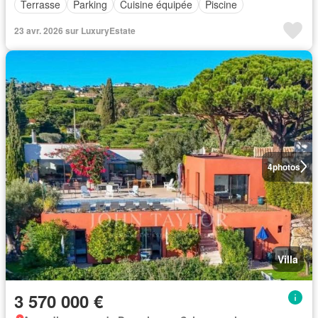
Terrasse
Parking
Cuisine équipée
Piscine
23 avr. 2026 sur LuxuryEstate
4
photos
Villa
3 570 000 €