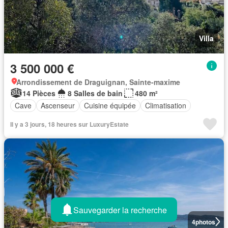
Villa
3 500 000 €
Arrondissement de Draguignan, Sainte-maxime
14 Pièces
8 Salles de bain
480 m²
Cave
Ascenseur
Cuisine équipée
Climatisation
Il y a 3 jours, 18 heures sur LuxuryEstate
Sauvegarder la recherche
4
photos