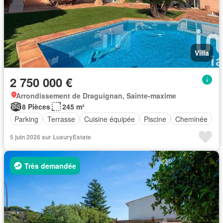
Villa
2 750 000 €
Arrondissement de Draguignan, Sainte-maxime
8 Pièces
245 m²
Parking
Terrasse
Cuisine équipée
Piscine
Cheminée
5 juin 2026 sur LuxuryEstate
Très demandée