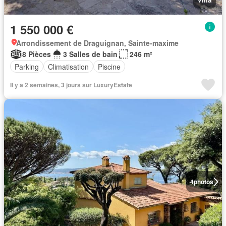
1 550 000 €
Arrondissement de Draguignan, Sainte-maxime
8 Pièces
3 Salles de bain
246 m²
Parking
Climatisation
Piscine
Il y a 2 semaines, 3 jours sur LuxuryEstate
4
photos