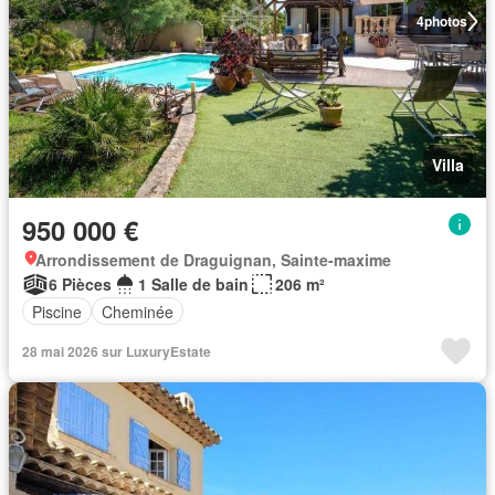
4
photos
Villa
950 000 €
Arrondissement de Draguignan, Sainte-maxime
6 Pièces
1 Salle de bain
206 m²
Piscine
Cheminée
28 mai 2026 sur LuxuryEstate