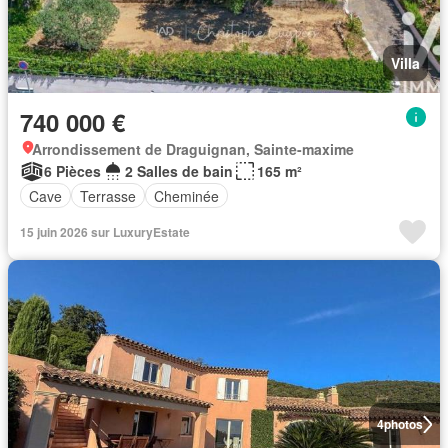
Villa
740 000 €
Arrondissement de Draguignan, Sainte-maxime
6 Pièces
2 Salles de bain
165 m²
Cave
Terrasse
Cheminée
15 juin 2026 sur LuxuryEstate
4
photos