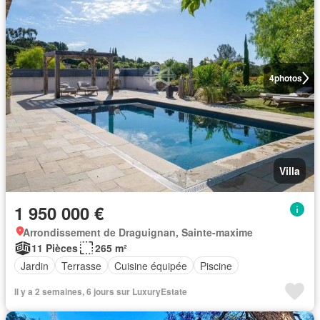
4
photos
Villa
1 950 000 €
Arrondissement de Draguignan, Sainte-maxime
11 Pièces
265 m²
Jardin
Terrasse
Cuisine équipée
Piscine
Il y a 2 semaines, 6 jours sur LuxuryEstate