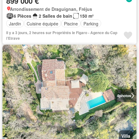
899 000 €
Arrondissement de Draguignan, Fréjus
6 Pièces
2 Salles de bain
150 m²
Jardin
Cuisine équipée
Piscine
Parking
Il y a 3 jours, 2 heures sur Propriétés le Figaro - Agence du Cap
l’Etrave
4
photos
Villa