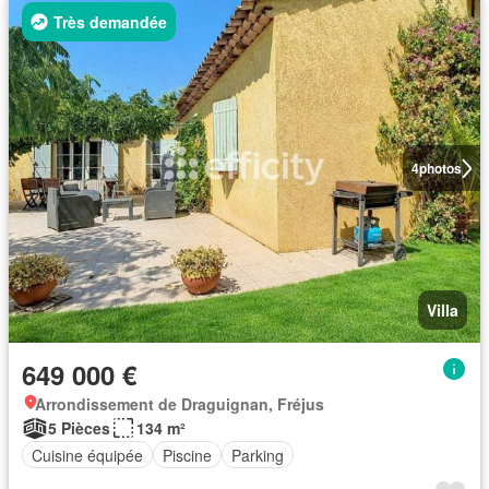
Très demandée
4
photos
Villa
649 000 €
Arrondissement de Draguignan, Fréjus
5 Pièces
134 m²
Cuisine équipée
Piscine
Parking