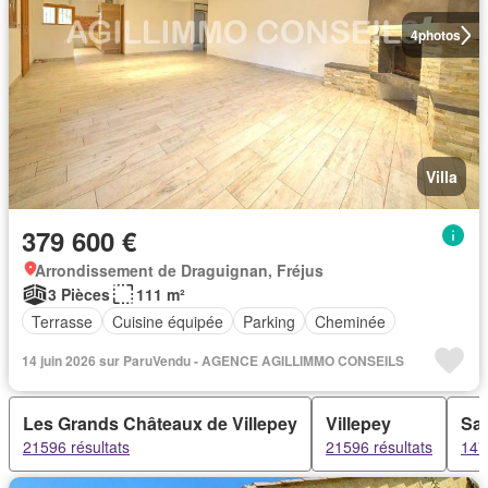
4
photos
Villa
379 600 €
Arrondissement de Draguignan, Fréjus
3 Pièces
111 m²
Terrasse
Cuisine équipée
Parking
Cheminée
14 juin 2026 sur ParuVendu - AGENCE AGILLIMMO CONSEILS
Les Grands Châteaux de Villepey
Villepey
Sai
21596 résultats
21596 résultats
147