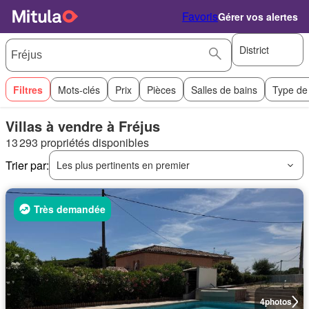
Favoris
Gérer vos alertes
District
Filtres
Mots-clés
Prix
Pièces
Salles de bains
Type de
Villas à vendre à Fréjus
13 293 propriétés disponibles
Trier par:
Les plus pertinents en premier
Très demandée
4
photos