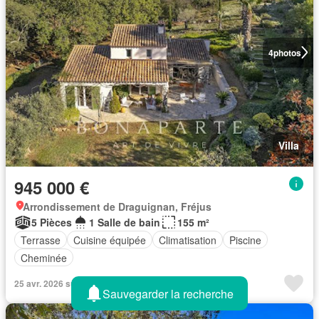
4
photos
Villa
945 000 €
Arrondissement de Draguignan, Fréjus
5 Pièces
1 Salle de bain
155 m²
Terrasse
Cuisine équipée
Climatisation
Piscine
Cheminée
25 avr. 2026 sur Propriétés le Figaro - BONAPARTE
Sauvegarder la recherche