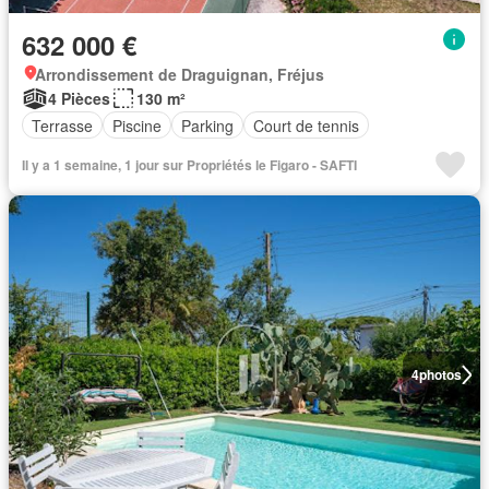
632 000 €
Arrondissement de Draguignan, Fréjus
4 Pièces
130 m²
Terrasse
Piscine
Parking
Court de tennis
Il y a 1 semaine, 1 jour sur Propriétés le Figaro - SAFTI
4
photos