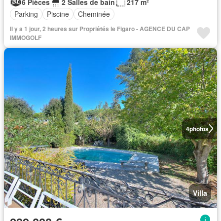
6 Pièces
2 Salles de bain
217 m²
Parking
Piscine
Cheminée
Il y a 1 jour, 2 heures sur Propriétés le Figaro - AGENCE DU CAP
IMMOGOLF
4
photos
Villa