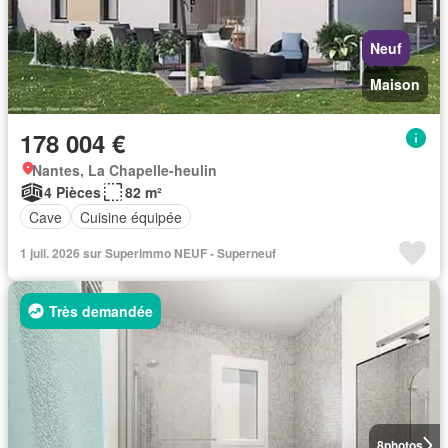
Neuf
Maison
178 004 €
Nantes, La Chapelle-heulin
4 Pièces
82 m²
Cave
Cuisine équipée
1 juil. 2026 sur Superimmo NEUF - Superneuf
Très demandée
8
photos