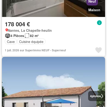
Neuf
Maison
178 004 €
Nantes, La Chapelle-heulin
4 Pièces
82 m²
Cave
Cuisine équipée
1 juil. 2026 sur Superimmo NEUF - Superneuf
4
photos