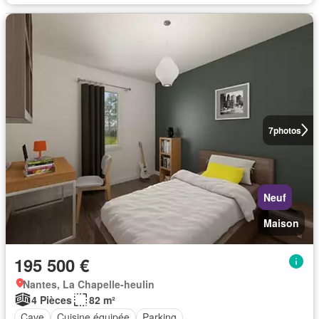
7
photos
Neuf
Maison
195 500 €
Nantes, La Chapelle-heulin
4 Pièces
82 m²
Cave
Cuisine équipée
Parking