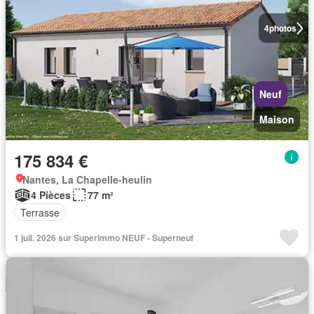
4
photos
Neuf
Maison
175 834 €
Nantes, La Chapelle-heulin
4 Pièces
77 m²
Terrasse
1 juil. 2026 sur Superimmo NEUF - Superneuf