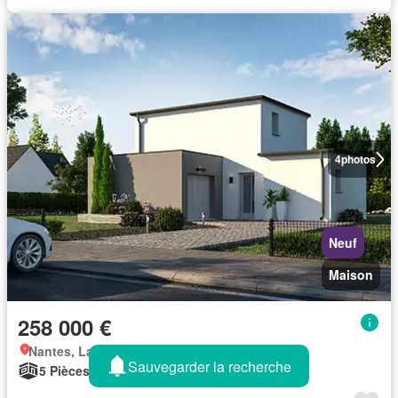
4
photos
Neuf
Maison
258 000 €
Nantes, La Chapelle-heulin
Sauvegarder la recherche
5 Pièces
84 m²