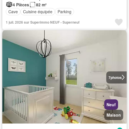
4 Pièces
82 m²
Cave
Cuisine équipée
Parking
1 juil. 2026 sur Superimmo NEUF - Superneuf
7
photos
Neuf
Maison