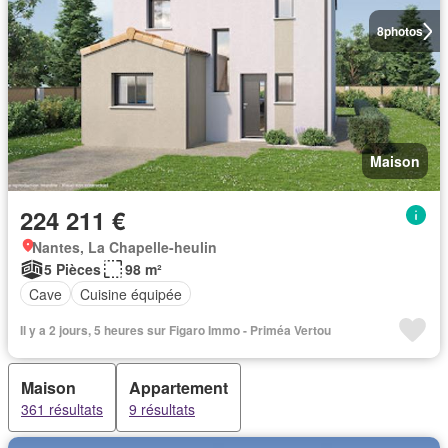
8
photos
Maison
224 211 €
Nantes, La Chapelle-heulin
5 Pièces
98 m²
Cave
Cuisine équipée
Il y a 2 jours, 5 heures sur Figaro Immo - Priméa Vertou
Maison
Appartement
361 résultats
9 résultats